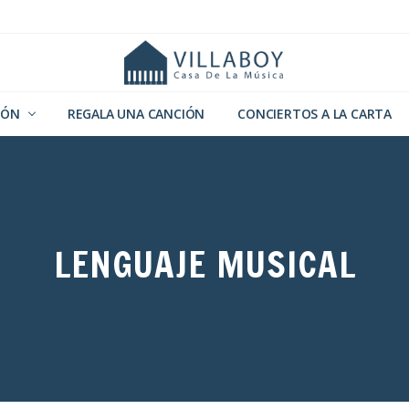
Casa
de
IÓN
REGALA UNA CANCIÓN
CONCIERTOS A LA CARTA
la
Música
LENGUAJE MUSICAL