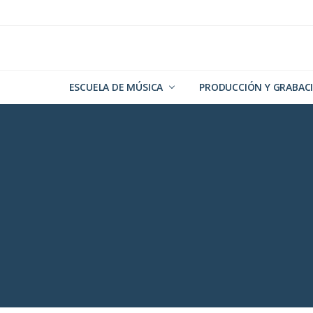
Ir
Ir
Ir
a
al
al
navegación
contenido
pie
principal
principal
de
página
ESCUELA DE MÚSICA
PRODUCCIÓN Y GRABAC