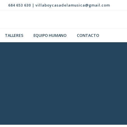
684 653 630
|
villaboycasadelamusica@gmail.com
Bef
Hea
TALLERES
EQUIPO HUMANO
CONTACTO